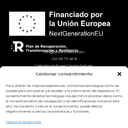
info@ocwarchitects.com
+34 951 70 65 15
Calle Miguel Ángel Catalán Sañudo,
Local 10, 29603 – Marbella (Málaga)
Gestionar consentimiento
Para ofrecer las mejores experiencias, utilizamos tecnologías como las
cookies para almacenar y/o acceder a la información del dispositivo. El
consentimiento de estas tecnologías nos permitirá procesar datos como
el comportamiento de navegación o las identificaciones únicas en este
PROYECTOS
sitio. No consentir o retirar el consentimiento, puede afectar
negativamente a ciertas características y funciones.
EQUIPO
Gestionar los servicios
PRENSA