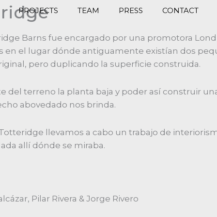
eridge
PROJECTS
TEAM
PRESS
CONTACT
eridge Barns fue encargado por una promotora Lon
das en el lugar dónde antiguamente existían dos pe
ginal, pero duplicando la superficie construida.
e del terreno la planta baja y poder así construir 
echo abovedado nos brinda.
Totteridge llevamos a cabo un trabajo de interiori
ada allí dónde se miraba.
lcázar, Pilar Rivera & Jorge Rivero