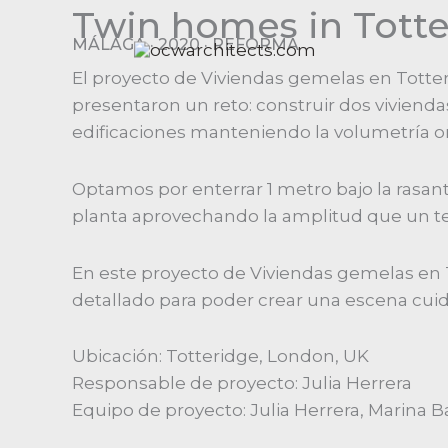
Ir
Twin homes in Tott
al
MÁLAGA · 2020 · REFORMA
contenido
El proyecto de Viviendas gemelas en Tott
presentaron un reto: construir dos vivien
edificaciones manteniendo la volumetría ori
Optamos por enterrar 1 metro bajo la rasant
planta aprovechando la amplitud que un t
En este proyecto de Viviendas gemelas en 
detallado para poder crear una escena cuid
Ubicación: Totteridge, London, UK
Responsable de proyecto: Julia Herrera
Equipo de proyecto: Julia Herrera, Marina Ba