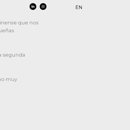
EN
dinense que nos
queñas
una segunda
smo muy