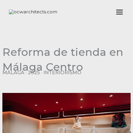
Ir
al
contenido
Reforma de tienda en
Málaga Centro
MÁLAGA · 2025 · INTERIORISMO