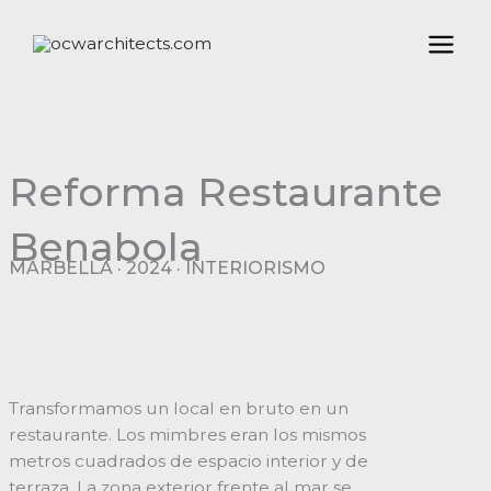
Ir
al
contenido
Reforma Restaurante
Benabola
MARBELLA · 2024 · INTERIORISMO
Transformamos un local en bruto en un
restaurante. Los mimbres eran los mismos
metros cuadrados de espacio interior y de
terraza. La zona exterior frente al mar se